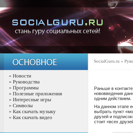
SocialGuru.ru
»
Рук
»
Новости
»
Руководства
»
Программы
Раньше в контакте
»
Полезные приложения
нововведения дан
одним действием.
»
Интересные игры
»
Символы
На данном этапе е
»
Как скачать музыку
выбрать пункт «мо
друзей и подписок
»
Как скачать видео
стоит «всех друзе